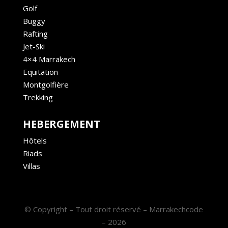
Golf
Buggy
Rafting
Jet-Ski
4×4 Marrakech
Equitation
Montgolfière
Trekking
HEBERGEMENT
Hôtels
Riads
Villas
© Copyright – Tout droit réservé – Marrakechcode
– 2026