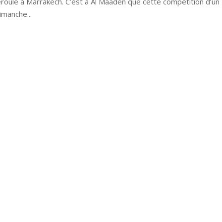
roule à Marrakech. C’est à Al Maaden que cette compétition d’un
imanche...