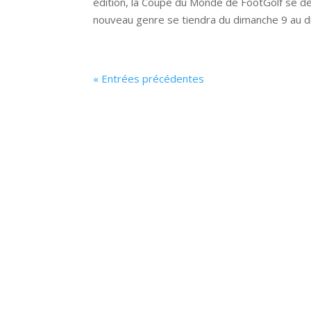
édition, la Coupe du Monde de FootGolf se dé
nouveau genre se tiendra du dimanche 9 au d
« Entrées précédentes