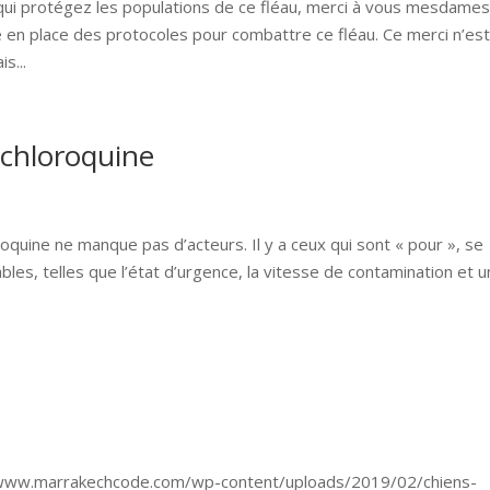
ui protégez les populations de ce fléau, merci à vous mesdames
en place des protocoles pour combattre ce fléau. Ce merci n’es
s...
ychloroquine
oroquine ne manque pas d’acteurs. Il y a ceux qui sont « pour », se
bles, telles que l’état d’urgence, la vitesse de contamination et u
://www.marrakechcode.com/wp-content/uploads/2019/02/chiens-