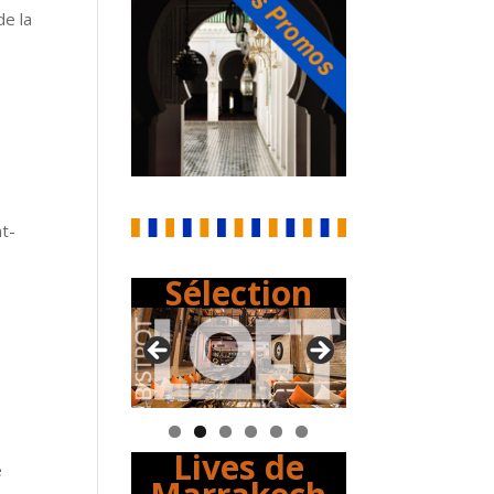
de la
nt-
Sélection
Lives de
e