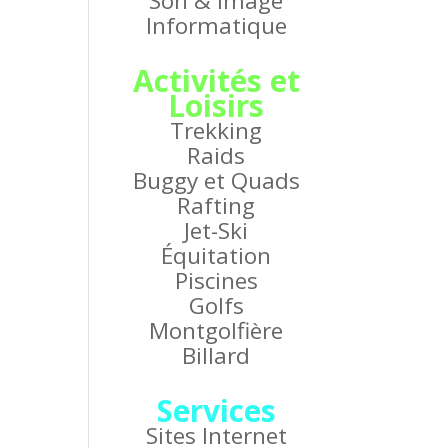
Son & Image
Informatique
Activités et
Loisirs
Trekking
Raids
Buggy et Quads
Rafting
Jet-Ski
Équitation
Piscines
Golfs
Montgolfière
Billard
Services
Sites Internet