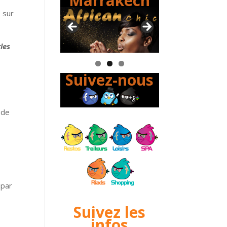
Marrakech
 sur
les
Suivez-nous
 de
 par
Suivez les
e
infos