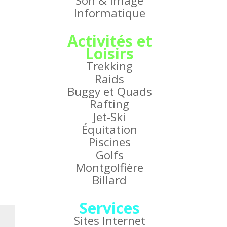
Son & Image
Informatique
Activités et
Loisirs
Trekking
Raids
Buggy et Quads
Rafting
Jet-Ski
Équitation
Piscines
Golfs
Montgolfière
Billard
Services
Sites Internet