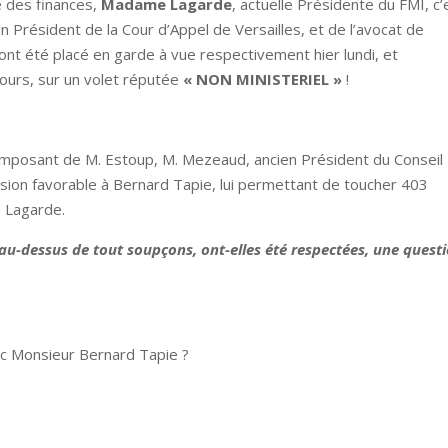
e des finances,
Madame Lagarde
, actuelle Présidente du FMI, c’
en Président de la Cour d’Appel de Versailles, et de l’avocat de
ont été placé en garde à vue respectivement hier lundi, et
n cours, sur un volet réputée
« NON MINISTERIEL »
!
 composant de M. Estoup, M. Mezeaud, ancien Président du Conseil
ision favorable à Bernard Tapie, lui permettant de toucher 403
e Lagarde.
 au-dessus de tout soupçons, ont-elles été respectées, une quest
vec Monsieur Bernard Tapie ?