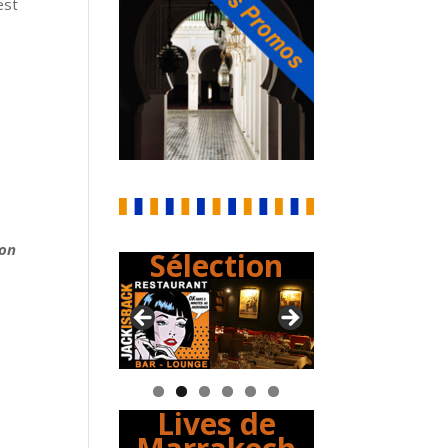
est
ion
Sélection
Lives de