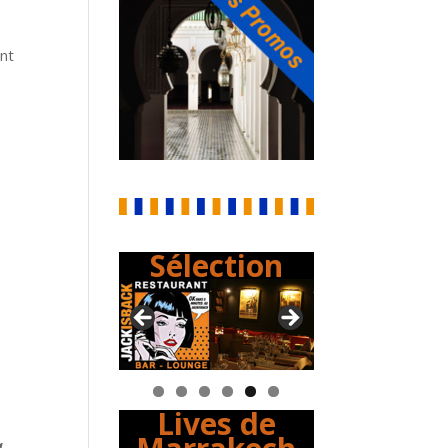
ent
Sélection
Lives de
a