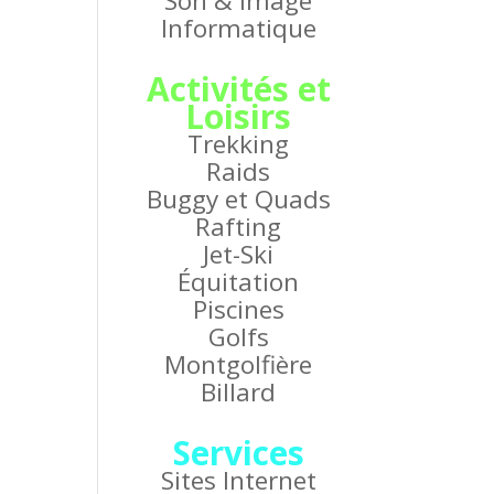
Son & Image
Informatique
Activités et
Loisirs
Trekking
Raids
Buggy et Quads
Rafting
Jet-Ski
Équitation
Piscines
Golfs
Montgolfière
Billard
Services
Sites Internet