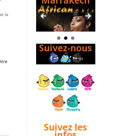
Marrakech
ue la
Suivez-nous
être
Suivez les
infos