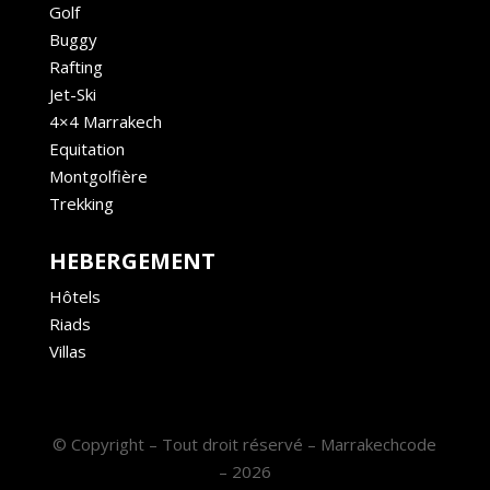
Golf
Buggy
Rafting
Jet-Ski
4×4 Marrakech
Equitation
Montgolfière
Trekking
HEBERGEMENT
Hôtels
Riads
Villas
© Copyright – Tout droit réservé – Marrakechcode
– 2026