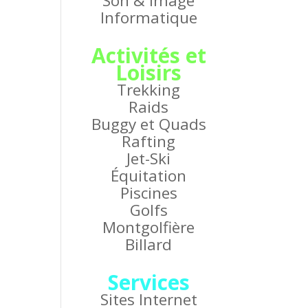
Son & Image
Informatique
Activités et
Loisirs
Trekking
Raids
Buggy et Quads
Rafting
Jet-Ski
Équitation
Piscines
Golfs
Montgolfière
Billard
Services
Sites Internet