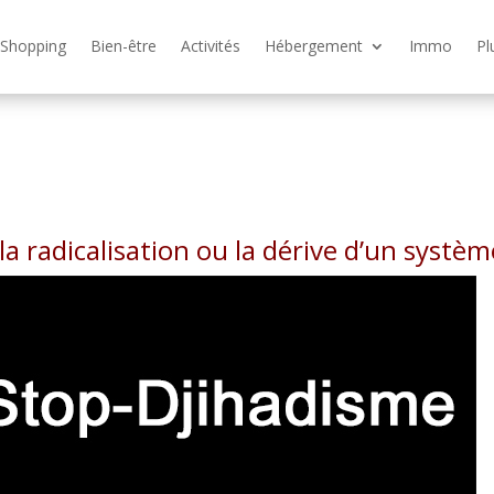
Shopping
Bien-être
Activités
Hébergement
Immo
Pl
la radicalisation ou la dérive d’un systèm