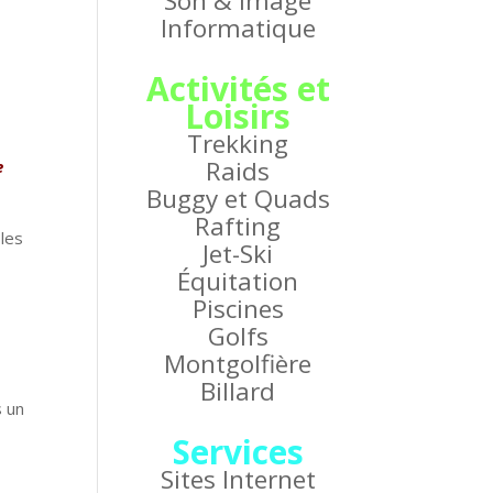
Son & Image
Informatique
Activités et
Loisirs
Trekking
Raids
e
Buggy et Quads
Rafting
 les
Jet-Ski
Équitation
Piscines
Golfs
Montgolfière
Billard
s un
Services
Sites Internet