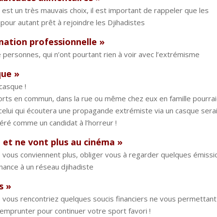
est un très mauvais choix, il est important de rappeler que les
pour autant prêt à rejoindre les Djihadistes
rmation professionnelle »
e personnes, qui n’ont pourtant rien à voir avec l’extrémisme
que »
casque !
ports en commun, dans la rue ou même chez eux en famille pourra
 celui qui écoutera une propagande extrémiste via un casque sera
ré comme un candidat à l’horreur !
on et ne vont plus au cinéma »
 vous conviennent plus, obliger vous à regarder quelques émissi
nance à un réseau djihadiste
s »
ue vous rencontriez quelques soucis financiers ne vous permettant
 d’emprunter pour continuer votre sport favori !