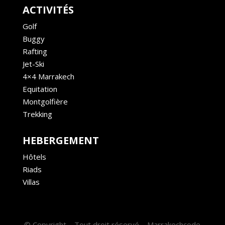
ACTIVITÉS
Golf
Buggy
Rafting
Jet-Ski
4×4 Marrakech
Equitation
Montgolfière
Trekking
HEBERGEMENT
Hôtels
Riads
Villas
© Copyright – Tout droit réservé – Marrakechcode