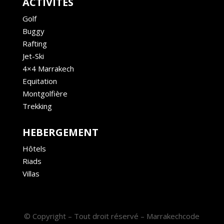
ACTIVITÉS
Golf
Buggy
Rafting
Jet-Ski
4×4 Marrakech
Equitation
Montgolfière
Trekking
HEBERGEMENT
Hôtels
Riads
Villas
© Copyright – Tout droit réservé – Marrakechcode