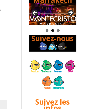
Marrakech
u
Suivez-nous
Suivez les
infos