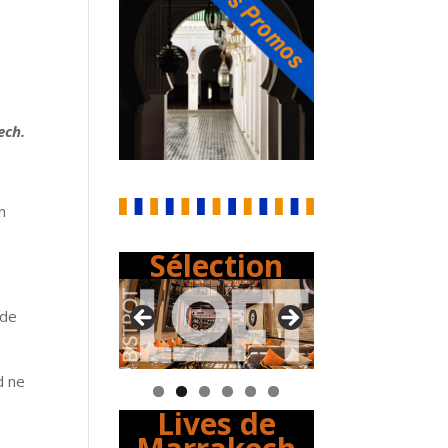
ech.
n
Sélection
 de
d ne
Lives de