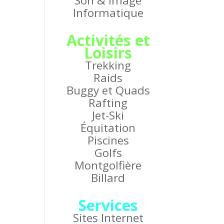
Son & Image
Informatique
Activités et
Loisirs
Trekking
Raids
Buggy et Quads
Rafting
Jet-Ski
Équitation
Piscines
Golfs
Montgolfière
Billard
Services
Sites Internet