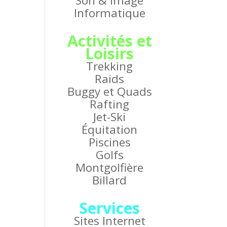
Son & Image
Informatique
Activités et
Loisirs
Trekking
Raids
Buggy et Quads
Rafting
Jet-Ski
Équitation
Piscines
Golfs
Montgolfière
Billard
Services
Sites Internet