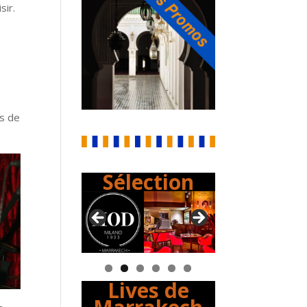
sir.
es de
Sélection
Lives de