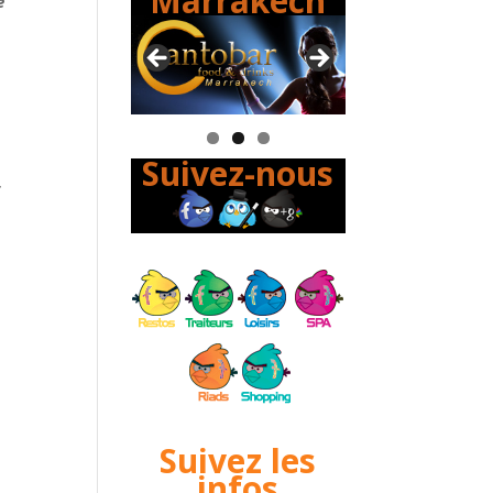
Marrakech
e
Suivez-nous
r
Suivez les
infos