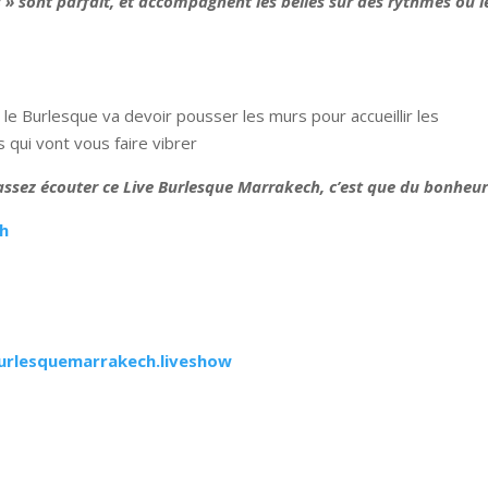
s » sont parfait, et accompagnent les belles sur des rythmes où l
e Burlesque va devoir pousser les murs pour accueillir les
s qui vont vous faire vibrer
 passez écouter ce Live Burlesque Marrakech, c’est que du bonheu
ch
urlesquemarrakech.liveshow