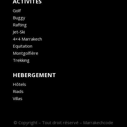
ACTIVITÉS
Golf
Buggy
Rafting
Jet-Ski
4×4 Marrakech
Equitation
Montgolfière
Trekking
HEBERGEMENT
Hôtels
Riads
Villas
© Copyright – Tout droit réservé – Marrakechcode