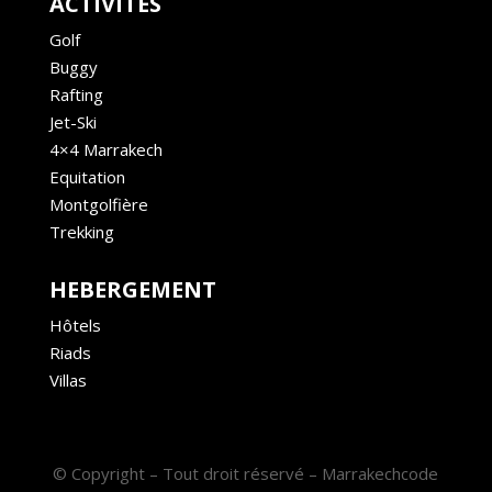
ACTIVITÉS
Golf
Buggy
Rafting
Jet-Ski
4×4 Marrakech
Equitation
Montgolfière
Trekking
HEBERGEMENT
Hôtels
Riads
Villas
© Copyright – Tout droit réservé – Marrakechcode