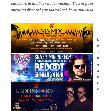
convient, le meilleur de la musique Electro pour
sortir en discothèque Marrakech le 24 mai 2014
L
e
T
h
é
a
t
r
o