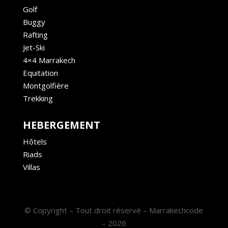
Golf
Buggy
Rafting
Jet-Ski
4×4 Marrakech
Equitation
Montgolfière
Trekking
HEBERGEMENT
Hôtels
Riads
Villas
© Copyright – Tout droit réservé – Marrakechcode
– 2026