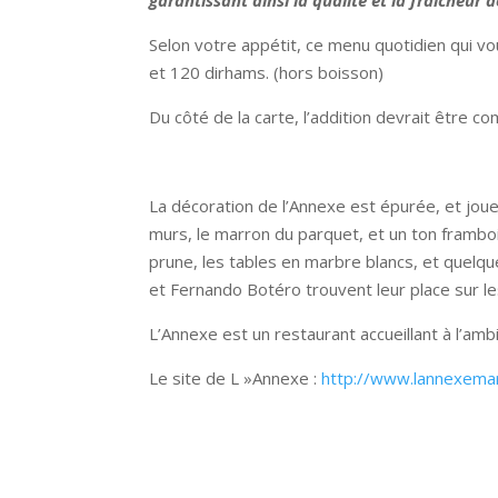
garantissant ainsi la qualité et la fraicheur 
Selon votre appétit, ce menu quotidien qui v
et 120 dirhams. (hors boisson)
Du côté de la carte, l’addition devrait être 
La décoration de l’Annexe est épurée, et joue 
murs, le marron du parquet, et un ton framboi
prune, les tables en marbre blancs, et quel
et Fernando Botéro trouvent leur place sur l
L’Annexe est un restaurant accueillant à l’amb
Le site de L »Annexe :
http://www.lannexema