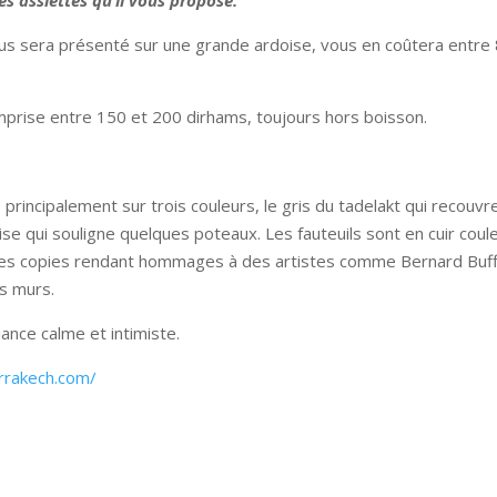
des assiettes qu’il vous propose.
ous sera présenté sur une grande ardoise, vous en coûtera entre
comprise entre 150 et 200 dirhams, toujours hors boisson.
principalement sur trois couleurs, le gris du tadelakt qui recouvr
se qui souligne quelques poteaux. Les fauteuils sont en cuir coul
ques copies rendant hommages à des artistes comme Bernard Buf
es murs.
iance calme et intimiste.
rrakech.com/