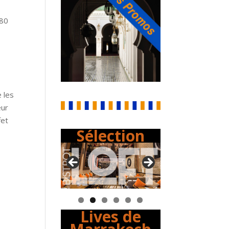
 80
e les
eur
fet
Sélection
Lives de