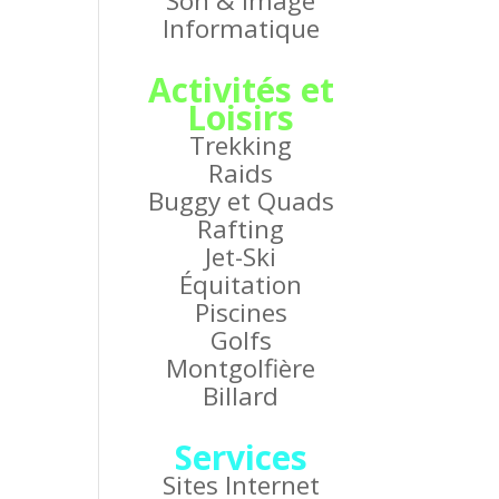
Son & Image
Informatique
Activités et
Loisirs
Trekking
Raids
Buggy et Quads
Rafting
Jet-Ski
Équitation
Piscines
Golfs
Montgolfière
Billard
Services
Sites Internet