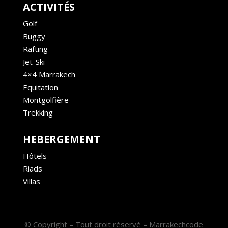
ACTIVITÉS
Golf
Buggy
Rafting
Jet-Ski
4×4 Marrakech
Equitation
Montgolfière
Trekking
HEBERGEMENT
Hôtels
Riads
Villas
© Copyright – Tout droit réservé – Marrakechcode