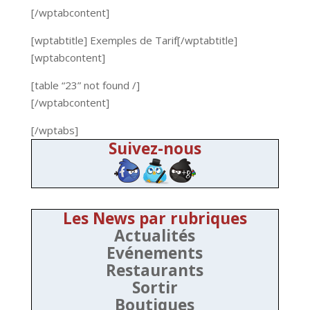
[/wptabcontent]
[wptabtitle] Exemples de Tarif[/wptabtitle]
[wptabcontent]
[table “23” not found /]
[/wptabcontent]
[/wptabs]
Suivez-nous
Les News par rubriques
Actualités
Evénements
Restaurants
Sortir
Boutiques