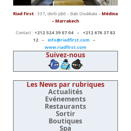
Riad First
: 337, derb Jdid – Bab Doukkala –
Médina
– Marrakech
Contact :
+212 524 39 07 04 – +212 676 37 82
12 –
info@riadfirst.com
–
www.riadfirst.com
Suivez-nous
Les News par rubriques
Actualités
Evénements
Restaurants
Sortir
Boutiques
Spa