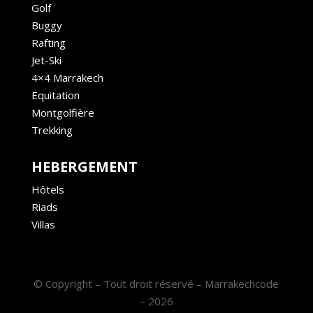
Golf
Buggy
Rafting
Jet-Ski
4×4 Marrakech
Equitation
Montgolfière
Trekking
HEBERGEMENT
Hôtels
Riads
Villas
© Copyright – Tout droit réservé – Marrakechcode
– 2026