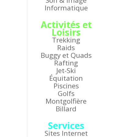
Son & Image
Informatique
Activités et
Loisirs
Trekking
Raids
Buggy et Quads
Rafting
Jet-Ski
Équitation
Piscines
Golfs
Montgolfière
Billard
Services
Sites Internet