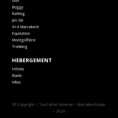
Golf
Buggy
Rafting
Jet-Ski
4×4 Marrakech
Equitation
Montgolfière
Trekking
HEBERGEMENT
Hôtels
Riads
Villas
© Copyright – Tout droit réservé – Marrakechcode
– 2026