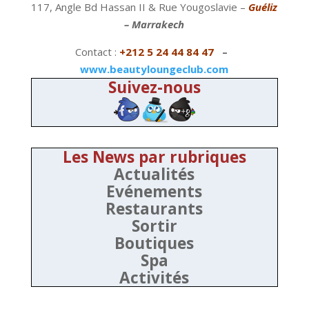
117, Angle Bd Hassan II & Rue Yougoslavie –
Guéliz
– Marrakech
Contact :
+212 5 24 44 84 47
–
www.beautyloungeclub.com
Suivez-nous
Les News par rubriques
Actualités
Evénements
Restaurants
Sortir
Boutiques
Spa
Activités