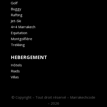
Golf
Buggy
Rafting
Jet-Ski
4×4 Marrakech
Equitation
Montgolfière
Trekking
HEBERGEMENT
Hôtels
Riads
Villas
© Copyright – Tout droit réservé – Marrakechcode
– 2026