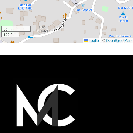
50 m
100 ft
Leaflet
|
©
OpenStreetMap