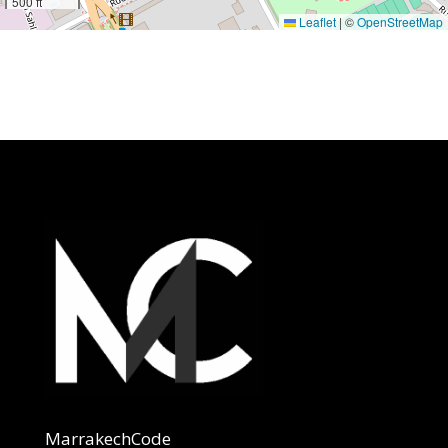
500 ft
Leaflet
|
©
OpenStreetMap
MarrakechCode