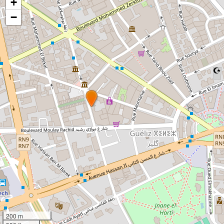
+
−
200 m