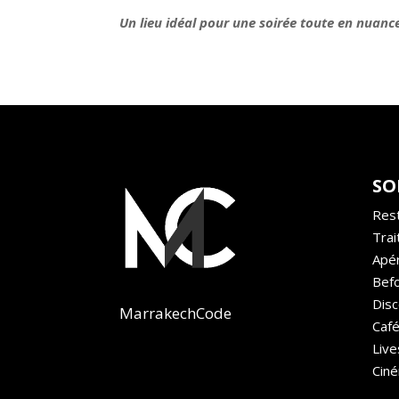
Un lieu idéal pour une soirée toute en nuanc
SO
Res
Trai
Apé
Bef
Dis
MarrakechCode
Caf
Live
Cin