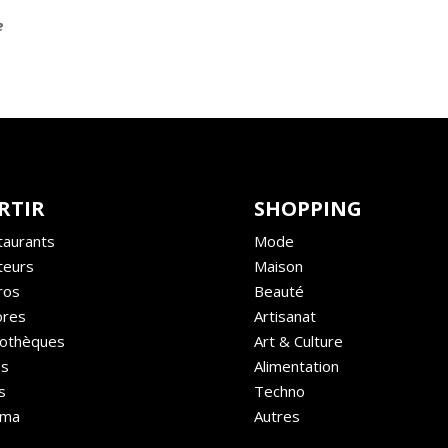
e
RTIR
SHOPPING
taurants
Mode
teurs
Maison
ros
Beauté
ores
Artisanat
cothèques
Art & Culture
és
Alimentation
s
Techno
éma
Autres