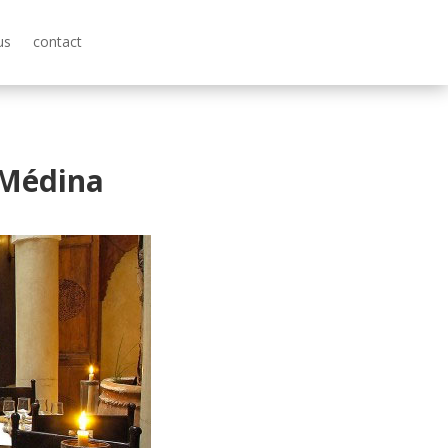
us
contact
 Médina