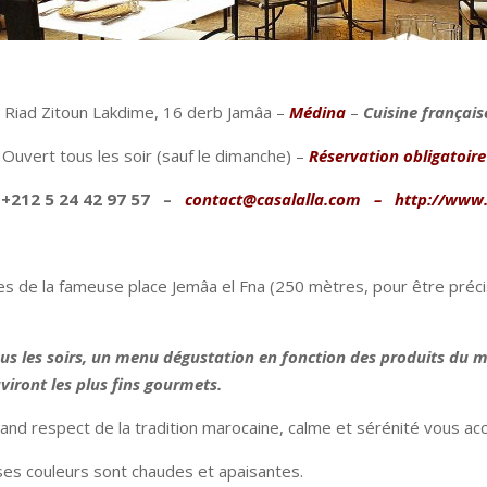
 Riad Zitoun Lakdime, 16 derb Jamâa –
Médina
–
Cuisine françai
Ouvert tous les soir (sauf le dimanche) –
Réservation obligatoire
 +212 5 24 42 97 57 –
contact@casalalla.com
–
http://www.
es de la fameuse place Jemâa el Fna (250 mètres, pour être précis
tous les soirs, un menu dégustation en fonction des produits du
viront les plus fins gourmets.
grand respect de la tradition marocaine, calme et sérénité vous a
 ses couleurs sont chaudes et apaisantes.